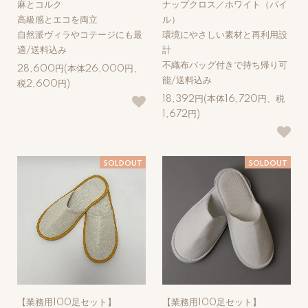
麻とコルク
ナップクロス／ホワイト（パイ
高級感とエコを両立
ル）
自然派ヴィラやコテージにも最
環境にやさしい素材と再利用設
適/送料込み
計
不織布バッグ付きで持ち帰り可
28,600円(本体26,000円、
能/送料込み
税2,600円)
18,392円(本体16,720円、税
1,672円)
SOLDOUT
SOLDOUT
【業務用100足セット】
【業務用100足セット】