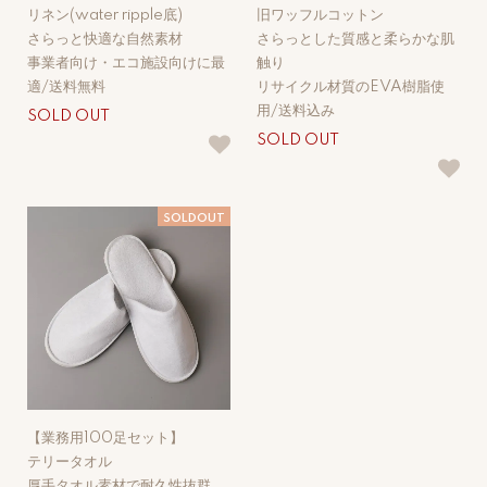
リネン(water ripple底)
旧ワッフルコットン
さらっと快適な自然素材
さらっとした質感と柔らかな肌
事業者向け・エコ施設向けに最
触り
適/送料無料
リサイクル材質のEVA樹脂使
用/送料込み
SOLD OUT
SOLD OUT
SOLDOUT
【業務用100足セット】
テリータオル
厚手タオル素材で耐久性抜群