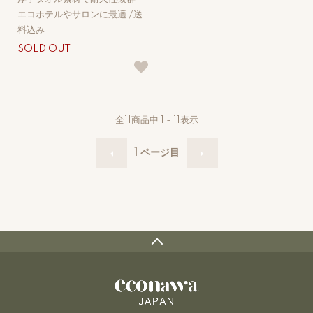
エコホテルやサロンに最適 /送
料込み
SOLD OUT
全
11
商品中
1 - 11
表示
1
ページ目