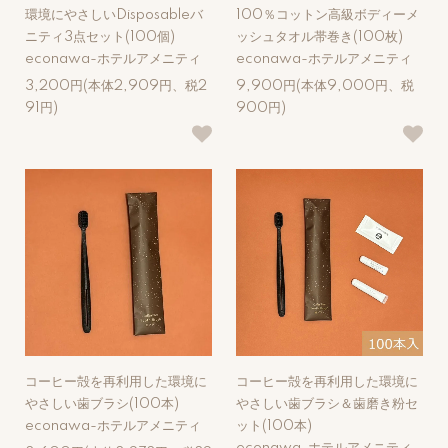
環境にやさしいDisposableバ
100％コットン高級ボディーメ
ニティ3点セット(100個)
ッシュタオル帯巻き(100枚)
econawa-ホテルアメニティ
econawa-ホテルアメニティ
3,200円(本体2,909円、税2
9,900円(本体9,000円、税
91円)
900円)
コーヒー殻を再利用した環境に
コーヒー殻を再利用した環境に
やさしい歯ブラシ(100本)
やさしい歯ブラシ＆歯磨き粉セ
econawa-ホテルアメニティ
ット(100本)