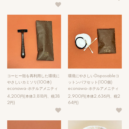
コーヒー殻を再利用した環境に
環境にやさしいDisposableコ
やさしいカミソリ(100本)
ットンパフセット(100個)
econawa-ホテルアメニティ
econawa-ホテルアメニティ
4,200円(本体3,818円、税38
2,900円(本体2,636円、税2
2円)
64円)