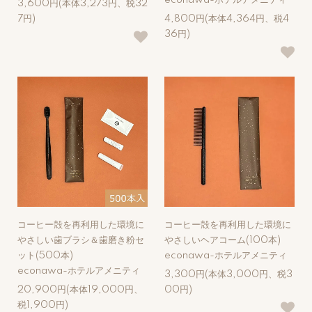
econawa-ホテルアメニティ
3,600円(本体3,273円、税32
7円)
4,800円(本体4,364円、税4
36円)
コーヒー殻を再利用した環境に
コーヒー殻を再利用した環境に
やさしい歯ブラシ＆歯磨き粉セ
やさしいヘアコーム(100本)
ット(500本)
econawa-ホテルアメニティ
econawa-ホテルアメニティ
3,300円(本体3,000円、税3
20,900円(本体19,000円、
00円)
税1,900円)