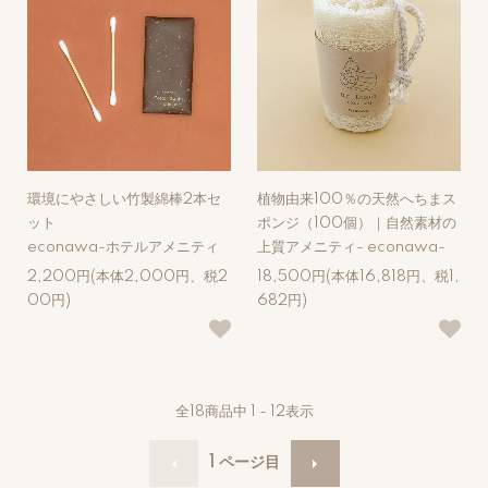
環境にやさしい竹製綿棒2本セ
植物由来100％の天然へちまス
ット
ポンジ（100個）｜自然素材の
econawa-ホテルアメニティ
上質アメニティ- econawa-
2,200円(本体2,000円、税2
18,500円(本体16,818円、税1,
00円)
682円)
全
18
商品中
1 - 12
表示
1
ページ目