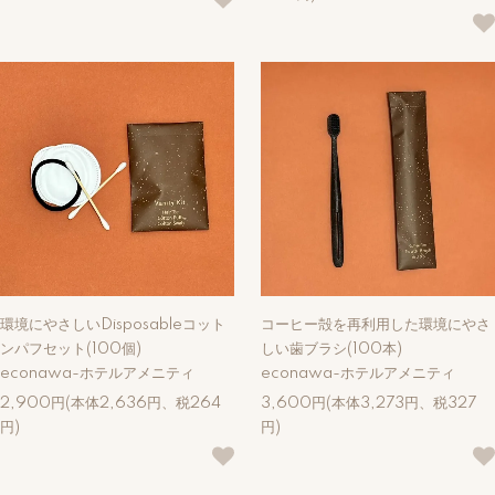
環境にやさしいDisposableコット
コーヒー殻を再利用した環境にやさ
ンパフセット(100個)
しい歯ブラシ(100本)
econawa-ホテルアメニティ
econawa-ホテルアメニティ
2,900円(本体2,636円、税264
3,600円(本体3,273円、税327
円)
円)