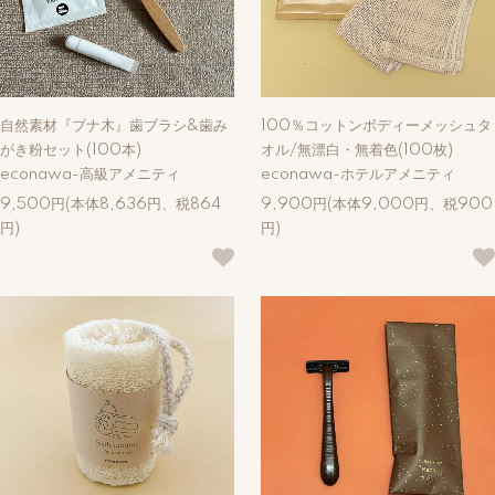
自然素材『ブナ木』歯ブラシ&歯み
100％コットンボディーメッシュタ
がき粉セット(100本)
オル/無漂白・無着色(100枚)
econawa-高級アメニティ
econawa-ホテルアメニティ
9,500円(本体8,636円、税864
9,900円(本体9,000円、税900
円)
円)