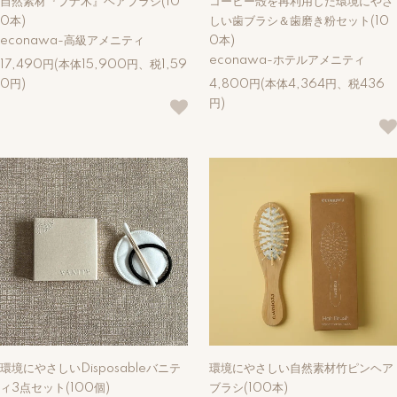
自然素材『ブナ木』ヘアブラシ(10
コーヒー殻を再利用した環境にやさ
0本)
しい歯ブラシ＆歯磨き粉セット(10
econawa-高級アメニティ
0本)
econawa-ホテルアメニティ
17,490円(本体15,900円、税1,59
0円)
4,800円(本体4,364円、税436
円)
環境にやさしいDisposableバニテ
環境にやさしい自然素材竹ピンヘア
ィ3点セット(100個)
ブラシ(100本)