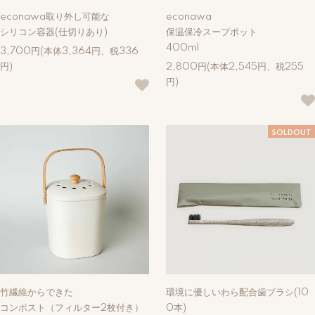
econawa取り外し可能な
econawa
シリコン容器(仕切りあり)
保温保冷スープポット
400ml
3,700円(本体3,364円、税336
円)
2,800円(本体2,545円、税255
円)
SOLDOUT
竹繊維からできた
環境に優しいわら配合歯ブラシ(10
コンポスト（フィルター2枚付き）
0本)