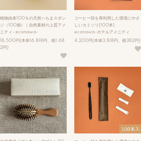
植物由来100％の天然へちまスポン
コーヒー殻を再利用した環境にやさ
ジ（100個）｜自然素材の上質アメ
しいカミソリ(100本)
ニティ- econawa-
econawa-ホテルアメニティ
18,500円(本体16,818円、税1,68
4,200円(本体3,818円、税382円)
2円)