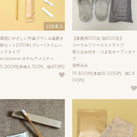
環境にやさしい竹歯ブラシ＆歯磨き
【業務用100足/卸500足】
粉セット(100本) グレー/スリムヘ
コーラルフリースストライプ
ッドタイプ
滑り止め付き・つま先オープンタイ
econawa-ホテルアメニティ
プ
送料込み
5,200円(本体4,727円、税473円)
19,800円(本体18,000円、税1,8
00円)