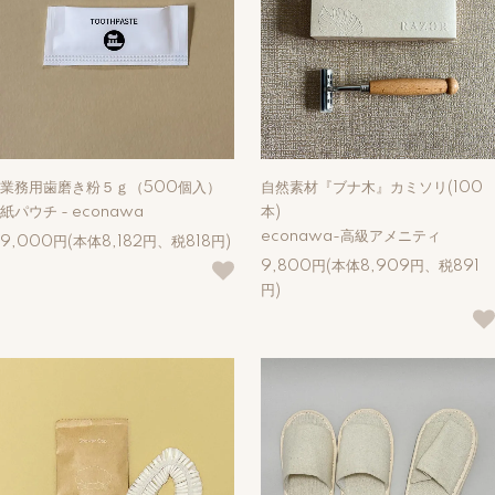
業務用歯磨き粉５ｇ（500個入）
自然素材『ブナ木』カミソリ(100
紙パウチ - econawa
本)
econawa-高級アメニティ
9,000円(本体8,182円、税818円)
9,800円(本体8,909円、税891
円)