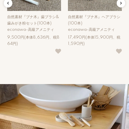
自然素材『ブナ木』歯ブラシ&
自然素材『ブナ木』ヘアブラシ
歯みがき粉セット(100本)
(100本)
econawa-高級アメニティ
econawa-高級アメニティ
9,500円(本体8,636円、税8
17,490円(本体15,900円、税
64円)
1,590円)