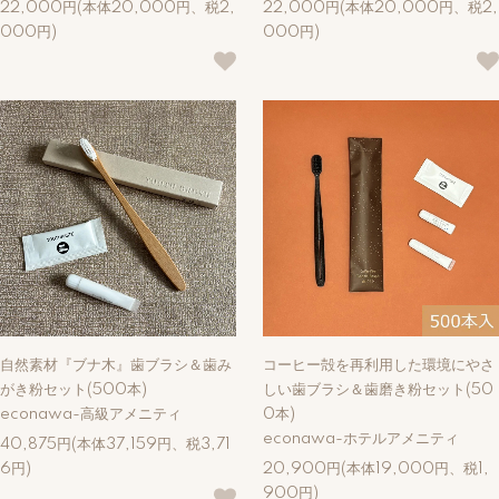
22,000円(本体20,000円、税2,
22,000円(本体20,000円、税2,
000円)
000円)
自然素材『ブナ木』歯ブラシ＆歯み
コーヒー殻を再利用した環境にやさ
がき粉セット(500本)
しい歯ブラシ＆歯磨き粉セット(50
econawa-高級アメニティ
0本)
econawa-ホテルアメニティ
40,875円(本体37,159円、税3,71
6円)
20,900円(本体19,000円、税1,
900円)