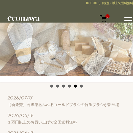
0
2026/07/01
NEWS
【新発売】高級感あふれるゴールドブラシの竹歯ブラシが新登場
2026/06/18
１万円以上のお買い上げで全国送料無料