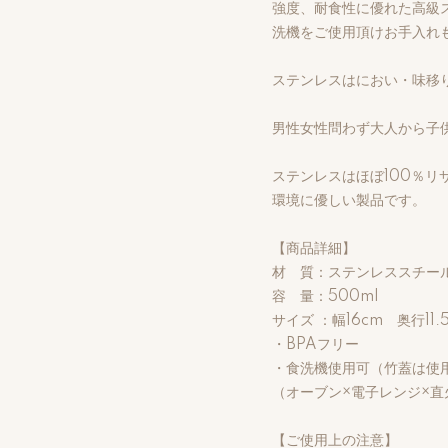
強度、耐食性に優れた高級ス
洗機をご使用頂けお手入れ
ステンレスはにおい・味移
男性女性問わず大人から子
ステンレスはほぼ100％リ
環境に優しい製品です。
【商品詳細】
材 質：ステンレススチール
容 量：500ml
サイズ ：幅16cm 奥行11.
・BPAフリー
・食洗機使用可（竹蓋は使
（オーブン×電子レンジ×直
【ご使用上の注意】