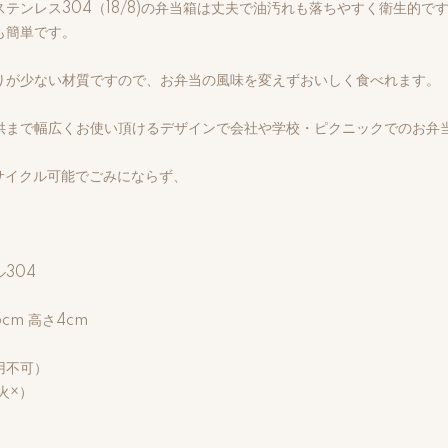
テンレス304（18/8)の弁当箱は丈夫で油汚れも落ちやすく衛生的で
も簡単です。
りが少ない材質ですので、お弁当の風味を変えずおいしく食べれます。
供まで幅広くお使い頂けるデザインで会社や学校・ピクニックでのお弁
サイクル可能でごみにならず、
304
5cm 高さ4cm
用不可）
火×）