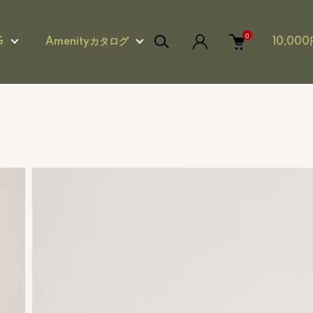
0
G
Amenityカタログ
10,0