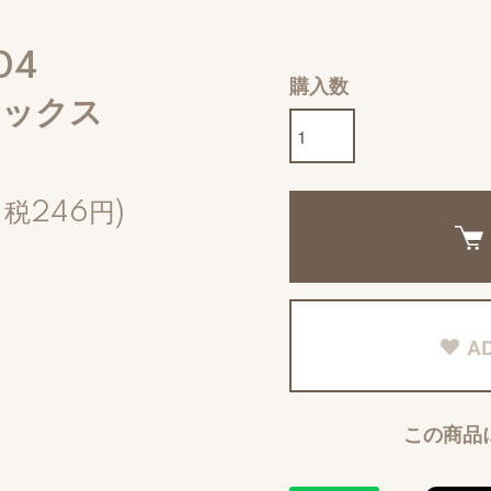
04
購入数
ボックス
、税246円)
AD
この商品