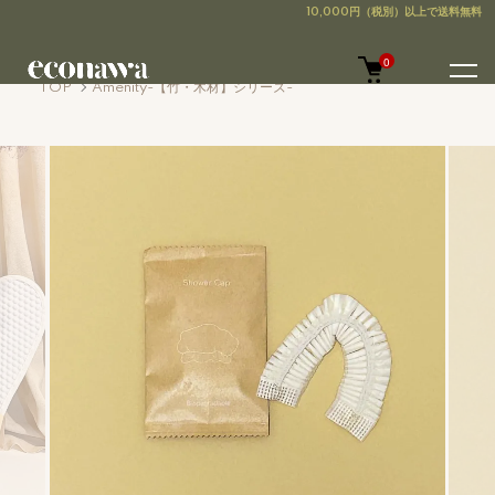
0
TOP
Amenity-【竹・木材】シリーズ-