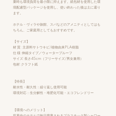
棄時も環境負荷を最小限に抑えます。紙包材を使用した環
境配慮型パッケージを使用し、使い終わった後は土に還り
ます。
ホテル・ヴィラや旅館、スパなどのアメニティとしてはも
ちろん、ご家庭用としてもおすすめです。
【サイズ】
材 質: 主原料サトウキビ/植物由来PLA樹脂
仕 様:伸縮タイプ／ウォータープルーフ
サイズ:長さ45cm（フリーサイズ/男女兼用）
包材:クラフト紙
【特長】
耐水性・耐久性：繰り返し使用可能
環境対応：生分解性・堆肥化可能・エコフレンドリー
【環境へのメリット】
世界中のホテルで毎日廃棄されるプラスチック製シャワー