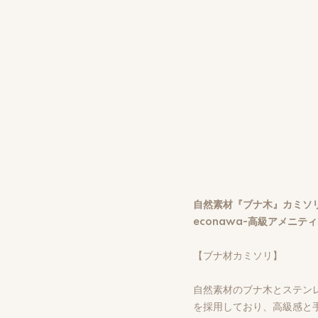
自然素材『ブナ木』カミソリ(
econawa-高級アメニティ
【ブナ材カミソリ】
自然素材のブナ木とステン
を採用しており、高級感と