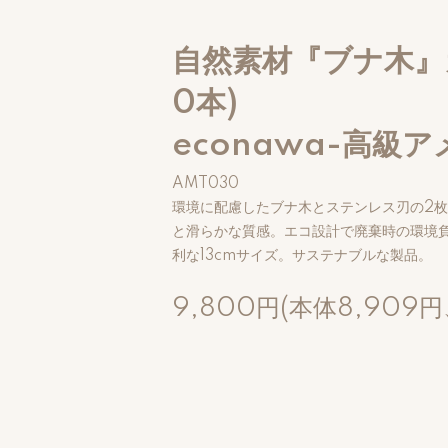
自然素材『ブナ木』
0本)
econawa-高級
AMT030
環境に配慮したブナ木とステンレス刃の2
と滑らかな質感。エコ設計で廃棄時の環境
利な13cmサイズ。サステナブルな製品。
9,800円(本体8,909円