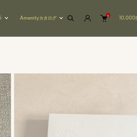
0
G
Amenityカタログ
10,0