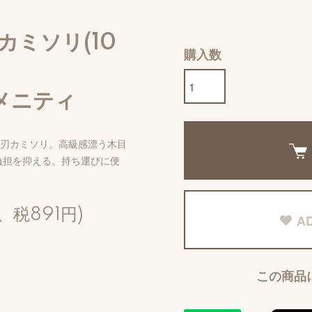
カミソリ(10
購入数
アメニティ
枚刃カミソリ。高級感漂う木目
負担を抑える。持ち運びに便
、税891円)
AD
この商品