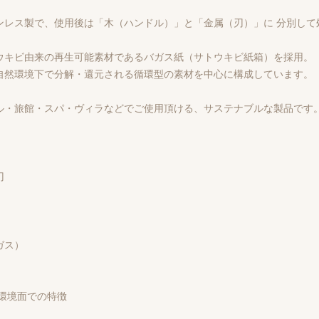
ンレス製で、使用後は「木（ハンドル）」と「金属（刃）」に 分別して
ウキビ由来の再生可能素材であるバガス紙（サトウキビ紙箱）を採用。
自然環境下で分解・還元される循環型の素材を中心に構成しています。
ル・旅館・スパ・ヴィラなどでご使用頂ける、サステナブルな製品です
刃
ガス）
環境面での特徴