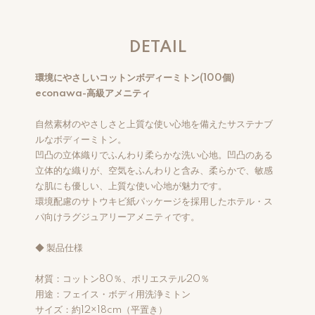
DETAIL
環境にやさしいコットンボディーミトン(100個)
econawa-高級アメニティ
自然素材のやさしさと上質な使い心地を備えたサステナブ
ルなボディーミトン。
凹凸の立体織りでふんわり柔らかな洗い心地。凹凸のある
立体的な織りが、空気をふんわりと含み、柔らかで、敏感
な肌にも優しい、上質な使い心地が魅力です。
環境配慮のサトウキビ紙パッケージを採用したホテル・ス
パ向けラグジュアリーアメニティです。
◆ 製品仕様
材質：コットン80％、ポリエステル20％
用途：フェイス・ボディ用洗浄ミトン
サイズ：約12×18cm（平置き）