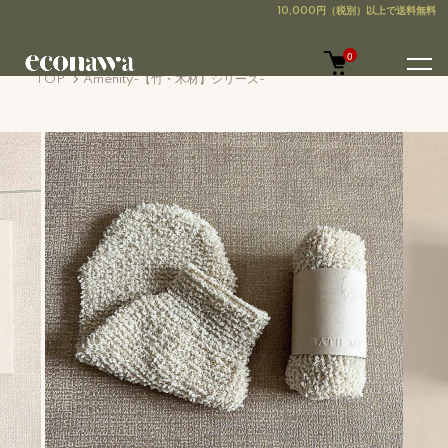
0
TOP
Amenity-【竹・木材】シリーズ-