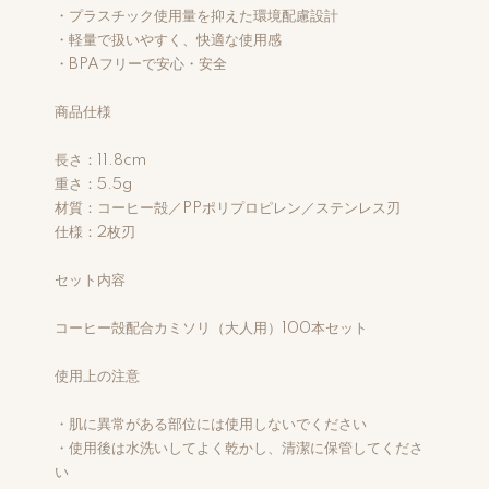
・プラスチック使用量を抑えた環境配慮設計
・軽量で扱いやすく、快適な使用感
・BPAフリーで安心・安全
商品仕様
長さ：11.8cm
重さ：5.5g
材質：コーヒー殻／PPポリプロピレン／ステンレス刃
仕様：2枚刃
セット内容
コーヒー殻配合カミソリ（大人用）100本セット
使用上の注意
・肌に異常がある部位には使用しないでください
・使用後は水洗いしてよく乾かし、清潔に保管してくださ
い