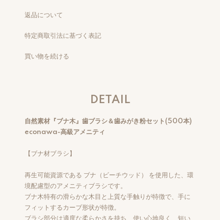
返品について
特定商取引法に基づく表記
買い物を続ける
DETAIL
自然素材『ブナ木』歯ブラシ＆歯みがき粉セット(500本)
econawa-高級アメニティ
【ブナ材ブラシ】
再生可能資源である ブナ（ビーチウッド） を使用した、環
境配慮型のアメニティブラシです。
ブナ木特有の滑らかな木目と上質な手触りが特徴で、手に
フィットするカーブ形状が特徴。
ブラシ部分は適度な柔らかさを持ち、使い心地良く、短い