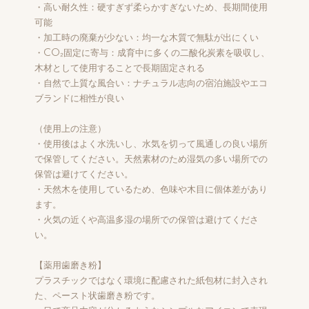
・高い耐久性：硬すぎず柔らかすぎないため、長期間使用
可能
・加工時の廃棄が少ない：均一な木質で無駄が出にくい
・CO₂固定に寄与：成育中に多くの二酸化炭素を吸収し、
木材として使用することで長期固定される
・自然で上質な風合い：ナチュラル志向の宿泊施設やエコ
ブランドに相性が良い
（使用上の注意）
・使用後はよく水洗いし、水気を切って風通しの良い場所
で保管してください。天然素材のため湿気の多い場所での
保管は避けてください。
・天然木を使用しているため、色味や木目に個体差があり
ます。
・火気の近くや高温多湿の場所での保管は避けてくださ
い。
【薬用歯磨き粉】
プラスチックではなく環境に配慮された紙包材に封入され
た、ペースト状歯磨き粉です。