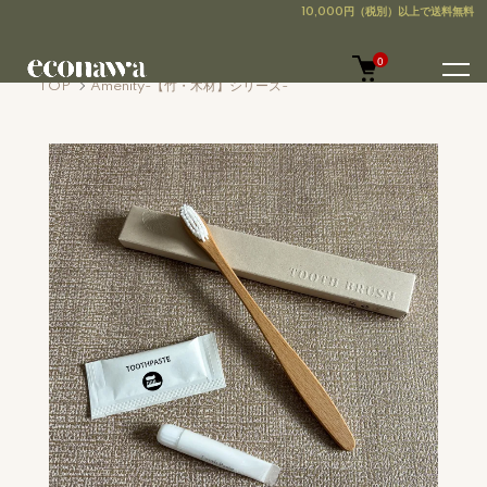
0
TOP
Amenity-【竹・木材】シリーズ-