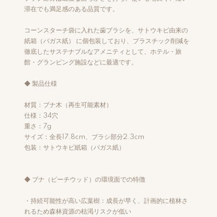
滞在でも満足感のある品質です。
コーンスターチ袋に入れた歯ブラシを、サトウキビ由来の
紙箱（バガス紙） に個包装しており、プラスチック削減を
徹底したサステナブルなアメニティとして、ホテル・旅
館・グランピング施設などに最適です。
◆ 製品仕様
材質：ブナ木（再生可能素材）
仕様：34穴
重さ：7g
サイズ：全長17.8cm、ブラシ部分2.3cm
包装：サトウキビ紙箱（バガス紙）
◆ ブナ（ビーチウッド）の環境面での特徴
・持続可能性が高い広葉樹：成長が早く、計画的に植林さ
れるため森林資源の枯渇リスクが低い