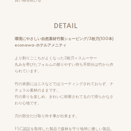
買い物を続ける
DETAIL
環境にやさしい自然素材竹製シェービング/3枚刃(100本)
econawa-ホテルアメニティ
より剃りごこちがよくなった3枚刃＋スムーサー
丸みを帯びたフォルムの握りやすい持ち手部分は竹から作
られています。
竹の表面にはニスなどではコーティングされておらず、ナ
チュラル素材のままです。
竹の香りを楽しめ、きれいに研磨されてるので滑らかなさ
わり心地です。
刃の部分だけ取り外す事が出来ます。
FSC認証を取得した製品で森林を守り地球に優しい製品。