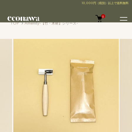
0
TOP
Amenity-【竹・木材】シリーズ-