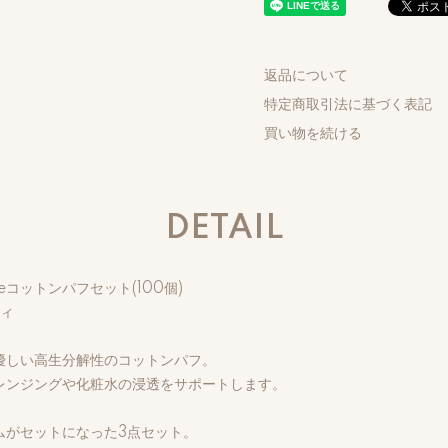
返品について
特定商取引法に基づく表記
買い物を続ける
DETAIL
leコットンパフセット(100個)
ティ
優しい高生分解性のコットンパフ。
レンジングや化粧水の浸透をサポートします。
ムがセットになった3点セット。