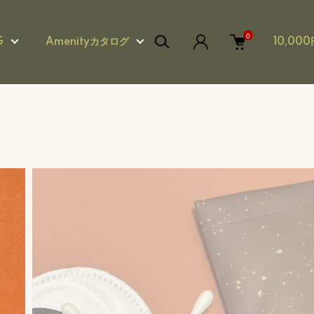
0
G
Amenityカタログ
10,0