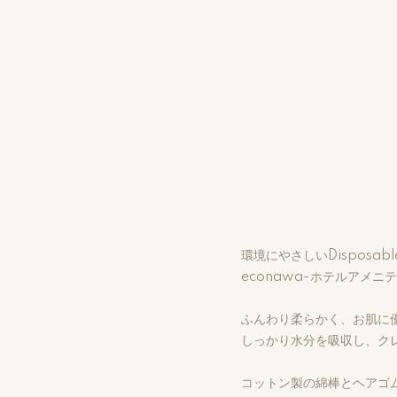
環境にやさしいDisposab
econawa-ホテルアメニ
ふんわり柔らかく、お肌に
しっかり水分を吸収し、ク
コットン製の綿棒とヘアゴ