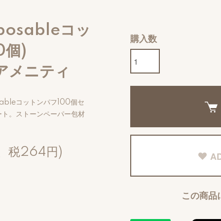
osableコッ
購入数
0個)
ルアメニティ
ableコットンパフ100個セ
ート。ストーンペーパー包材
、税264円)
AD
この商品